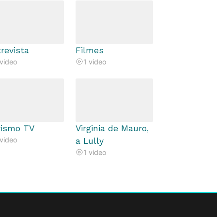
revista
Filmes
 video
1 video
rismo TV
Virginia de Mauro,
 video
a Lully
1 video