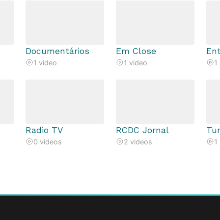
Documentários
Em Close
Ent
1 video
1 video
1
Radio TV
RCDC Jornal
Tu
0 videos
2 videos
1