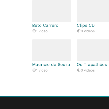
Beto Carrero
Clipe CD
1 video
0 videos
Maurício de Souza
Os Trapalhões
1 video
0 videos