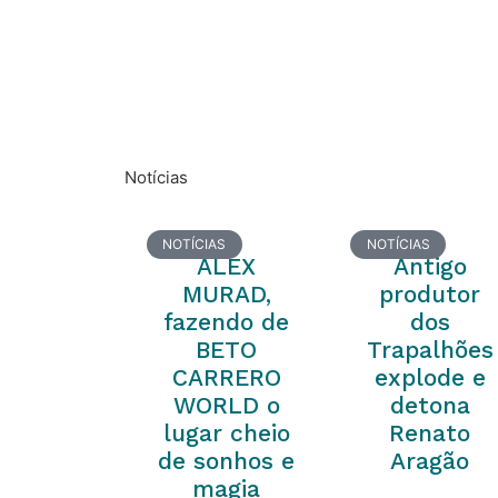
Notícias
NOTÍCIAS
NOTÍCIAS
ALEX
Antigo
MURAD,
produtor
fazendo de
dos
BETO
Trapalhões
CARRERO
explode e
WORLD o
detona
lugar cheio
Renato
de sonhos e
Aragão
magia